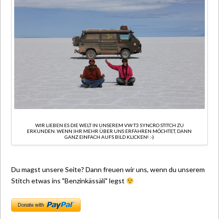
WIR LIEBEN ES DIE WELT IN UNSEREM VW T3 SYNCRO STITCH ZU
ERKUNDEN. WENN IHR MEHR ÜBER UNS ERFAHREN MÖCHTET, DANN
GANZ EINFACH AUFS BILD KLICKEN! :-)
Du magst unsere Seite? Dann freuen wir uns, wenn du unserem
Stitch etwas ins "Benzinkässäli" legst