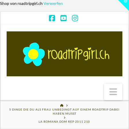
T
Shop von roadtripgirl.ch
Verwerfen
t
W
Facebook
YouTube
Instagram
Na
HOME
5 DINGE DIE DU ALS FRAU UNBEDINGT AUF EINEM ROADTRIP DABEI
HABEN MUSST
LA ROMANA DOM REP 2011 210