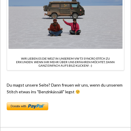
WIR LIEBEN ES DIE WELT IN UNSEREM VW T3 SYNCRO STITCH ZU
ERKUNDEN. WENN IHR MEHR ÜBER UNS ERFAHREN MÖCHTET, DANN
GANZ EINFACH AUFS BILD KLICKEN! :-)
Du magst unsere Seite? Dann freuen wir uns, wenn du unserem
Stitch etwas ins "Benzinkässäli" legst