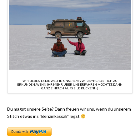
WIR LIEBEN ES DIE WELT IN UNSEREM VW T3 SYNCRO STITCH ZU
ERKUNDEN. WENN IHR MEHR ÜBER UNS ERFAHREN MÖCHTET, DANN
GANZ EINFACH AUFS BILD KLICKEN! :-)
Du magst unsere Seite? Dann freuen wir uns, wenn du unserem
Stitch etwas ins "Benzinkässäli" legst