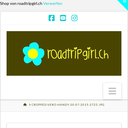
T
Shop von roadtripgirl.ch
Verwerfen
t
W
Facebook
YouTube
Instagram
Na
HOME
CROPPED-VERO-HANDY-20-07-2015-2723.JPG