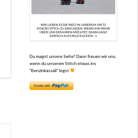
WIR LIEBEN ES DIE WELT IN UNSEREM VW T3
SYNCRO STITCH ZU ERKUNDEN. WENN IHR MEHR
ÜBER UNS ERFAHREN MÖCHTET, DANN GANZ
EINFACH AUFS BILD KLICKEN! :-)
Du magst unsere Seite? Dann freuen wir uns,
wenn du unserem Stitch etwas ins
"Benzinkässäli" legst