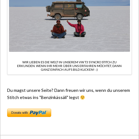
WIR LIEBEN ES DIE WELT IN UNSEREM VW T3 SYNCRO STITCH ZU
ERKUNDEN. WENN IHR MEHR ÜBER UNS ERFAHREN MÖCHTET, DANN
GANZ EINFACH AUFS BILD KLICKEN! :-)
Du magst unsere Seite? Dann freuen wir uns, wenn du unserem
Stitch etwas ins "Benzinkässäli" legst