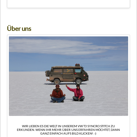
Über uns
WIR LIEBEN ES DIE WELT IN UNSEREM VW T3 SYNCRO STITCH ZU
ERKUNDEN. WENN IHR MEHR ÜBER UNS ERFAHREN MÖCHTET, DANN
GANZ EINFACH AUFS BILD KLICKEN! :-)