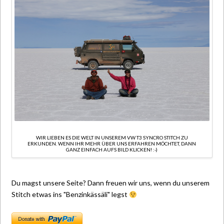
WIR LIEBEN ES DIE WELT IN UNSEREM VW T3 SYNCRO STITCH ZU
ERKUNDEN. WENN IHR MEHR ÜBER UNS ERFAHREN MÖCHTET, DANN
GANZ EINFACH AUFS BILD KLICKEN! :-)
Du magst unsere Seite? Dann freuen wir uns, wenn du unserem
Stitch etwas ins "Benzinkässäli" legst