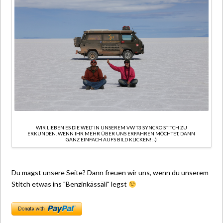
WIR LIEBEN ES DIE WELT IN UNSEREM VW T3 SYNCRO STITCH ZU
ERKUNDEN. WENN IHR MEHR ÜBER UNS ERFAHREN MÖCHTET, DANN
GANZ EINFACH AUFS BILD KLICKEN! :-)
Du magst unsere Seite? Dann freuen wir uns, wenn du unserem
Stitch etwas ins "Benzinkässäli" legst