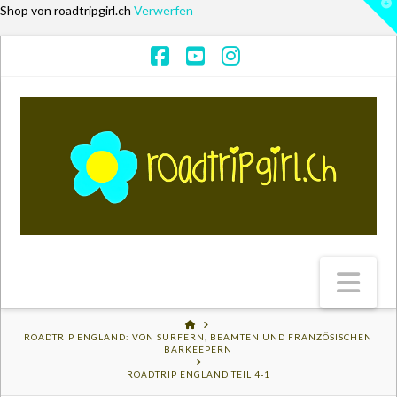
T
Shop von roadtripgirl.ch
Verwerfen
t
W
Facebook
YouTube
Instagram
Na
HOME
ROADTRIP ENGLAND: VON SURFERN, BEAMTEN UND FRANZÖSISCHEN
BARKEEPERN
ROADTRIP ENGLAND TEIL 4-1