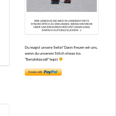
WIR LIEBEN ES DIE WELT IN UNSEREM VW T3
SYNCRO STITCH ZU ERKUNDEN. WENN IHR MEHR
ÜBER UNS ERFAHREN MÖCHTET, DANN GANZ
EINFACH AUFS BILD KLICKEN! :-)
Du magst unsere Seite? Dann freuen wir uns,
wenn du unserem Stitch etwas ins
"Benzinkässäli" legst