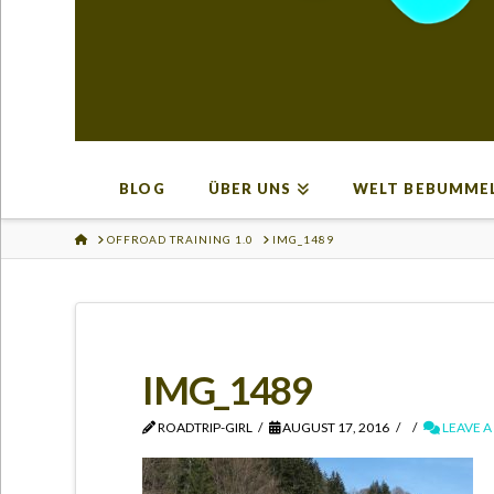
BLOG
ÜBER UNS
WELT BEBUMME
HOME
OFFROAD TRAINING 1.0
IMG_1489
IMG_1489
ROADTRIP-GIRL
AUGUST 17, 2016
LEAVE 