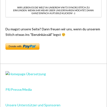
WIR LIEBEN ES DIE WELT IN UNSEREM VW T3 SYNCRO STITCH ZU
ERKUNDEN. WENN IHR MEHR ÜBER UNS ERFAHREN MÖCHTET, DANN
GANZ EINFACH AUFS BILD KLICKEN! :-)
Du magst unsere Seite? Dann freuen wir uns, wenn du unserem
Stitch etwas ins "Benzinkässäli" legst
PR/Presse/Media
Unsere Unterstützer und Sponsoren