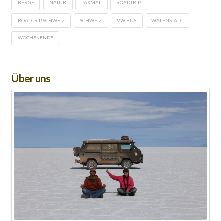
BERGE
NATUR
PAXMAL
ROADTRIP
ROADTRIP SCHWEIZ
SCHWEIZ
VW BUS
WALENSTADT
WOCHENENDE
Über uns