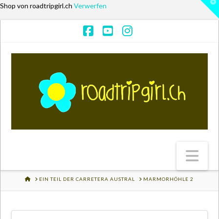
T
Shop von roadtripgirl.ch
Verwerfen
t
W
Facebook
YouTube
Instagram
Na
HOME
EIN TEIL DER CARRETERA AUSTRAL
MARMORHÖHLE 2