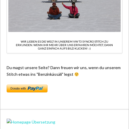
WIR LIEBEN ES DIE WELT IN UNSEREM VW T3 SYNCRO STITCH ZU
ERKUNDEN. WENN IHR MEHR ÜBER UNS ERFAHREN MÖCHTET, DANN
GANZ EINFACH AUFS BILD KLICKEN! :-)
Du magst unsere Seite? Dann freuen wir uns, wenn du unserem
Stitch etwas ins "Benzinkässäli" legst