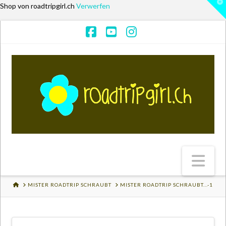
T
Shop von roadtripgirl.ch
Verwerfen
t
W
Facebook
YouTube
Instagram
Na
HOME
MISTER ROADTRIP SCHRAUBT
MISTER ROADTRIP SCHRAUBT...-1