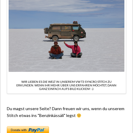
WIR LIEBEN ES DIE WELT IN UNSEREM VW T3 SYNCRO STITCH ZU
ERKUNDEN. WENN IHR MEHR ÜBER UNS ERFAHREN MÖCHTET, DANN
GANZ EINFACH AUFS BILD KLICKEN! :-)
Du magst unsere Seite? Dann freuen wir uns, wenn du unserem
Stitch etwas ins "Benzinkässäli" legst