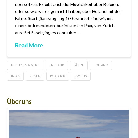
übersetzen. Es gibt auch die Möglichkeit über Belgien,
oder so wie wir es gemacht haben, über Holland mit der
Fähre. Start (Samstag Tag 1) Gestartet sind wir, mit
einem befreundeten, businfizierten Paar, von Zürich
aus. Bei Basel ging es dann über …
Read More
BUSFEST MALVERN
ENGLAND
FÄHRE
HOLLAND
INFOS
REISEN
ROADTRIP
VW BUS
Über uns