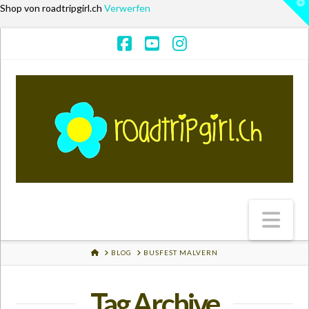
T
Shop von roadtripgirl.ch
Verwerfen
t
W
Facebook
YouTube
Instagram
Na
HOME
BLOG
BUSFEST MALVERN
Tag Archive