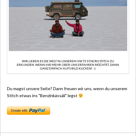
WIR LIEBEN ES DIE WELT IN UNSEREM VW T3 SYNCRO STITCH ZU
ERKUNDEN. WENN IHR MEHR ÜBER UNS ERFAHREN MÖCHTET, DANN
GANZ EINFACH AUFS BILD KLICKEN! :-)
Du magst unsere Seite? Dann freuen wir uns, wenn du unserem
Stitch etwas ins "Benzinkässäli" legst